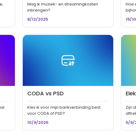
e,
Mag ik muziek- en streamingkosten
Hoe e
inbrengen?
bijh
8/12/2025
19/1
CODA vs PSD
Elek
aar
Kies ik voor mijn bankverbinding best
Zijn 
voor CODA of PSD?
aftr
10/9/2025
5/9/