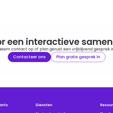
or een interactieve same
Neem contact op of plan gerust een vrijblijvend gesprek in
Contacteer ons
Plan gratis gesprek in
ants
Diensten
Resour