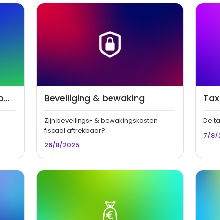
Correcte administratie & boekhouding
Beveiliging & bewaking
Tax
Zijn beveilings- & bewakingskosten
De ta
fiscaal aftrekbaar?
7/8/
26/8/2025