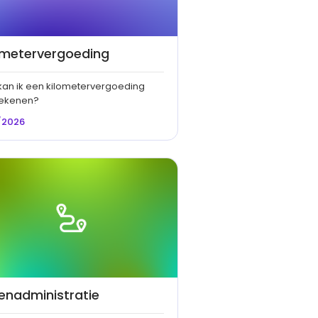
ometervergoeding
kan ik een kilometervergoeding
ekenen?
/2026
tenadministratie