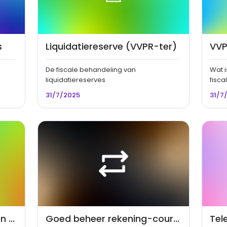
s
Liquidatiereserve (VVPR-ter)
VVP
De fiscale behandeling van
Wat i
liquidatiereserves
fisca
31/7/2025
31/7
Terugkerende opbrengsten automatiseren
Goed beheer rekening-courant (R/C)
Tel