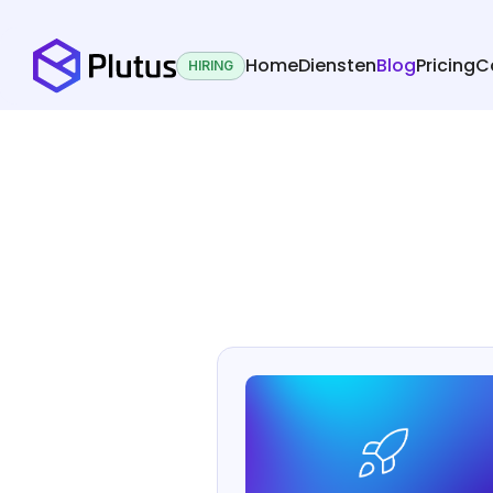
Home
Diensten
Blog
Pricing
C
HIRING