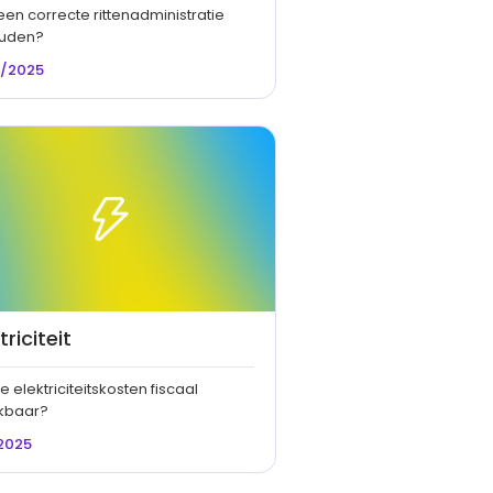
en correcte rittenadministratie
ouden?
0/2025
triciteit
de elektriciteitskosten fiscaal
ekbaar?
2025