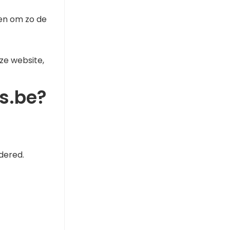
en om zo de
ze website,
us.be?
dered.