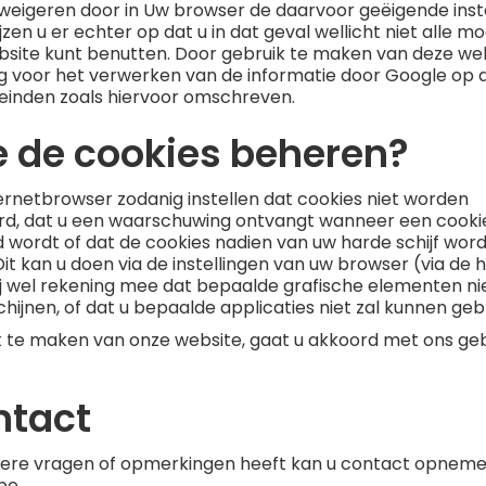
weigeren door in Uw browser de daarvoor geëigende inste
ijzen u er echter op dat u in dat geval wellicht niet alle m
site kunt benutten. Door gebruik te maken van deze web
 voor het verwerken van de informatie door Google op d
einden zoals hiervoor omschreven.
e de cookies beheren?
ernetbrowser zodanig instellen dat cookies niet worden
d, dat u een waarschuwing ontvangt wanneer een cooki
d wordt of dat de cookies nadien van uw harde schijf wor
Dit kan u doen via de instellingen van uw browser (via de h
ij wel rekening mee dat bepaalde grafische elementen ni
hijnen, of dat u bepaalde applicaties niet zal kunnen geb
 te maken van onze website, gaat u akkoord met ons geb
ntact
rdere vragen of opmerkingen heeft kan u contact opneme
be.