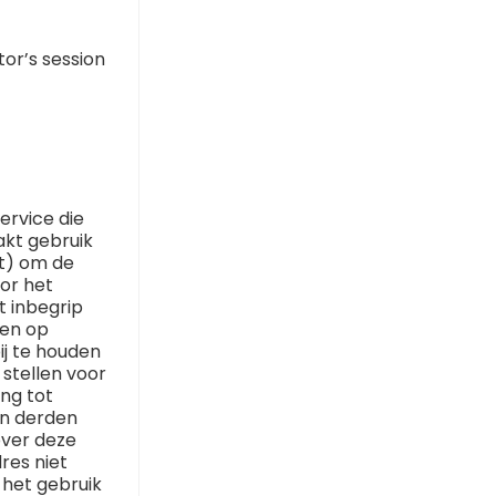
tor’s session
ervice die
akt gebruik
t) om de
or het
t inbegrip
gen op
ij te houden
 stellen voor
ng tot
an derden
over deze
res niet
het gebruik