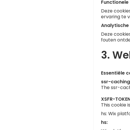
Functionele
Deze cookie
ervaring te 
Analytische
Deze cookie
fouten ontde
3. We
Essentiële c
ssr-caching
The ssr-cach
XSFR-TOKEN
This cookie i
hs: Wix platf
hs: