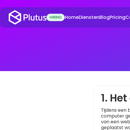
Home
Diensten
Blog
Pricing
C
HIRING
1. He
Tijdens een 
computer gep
van een web
geplaatst w