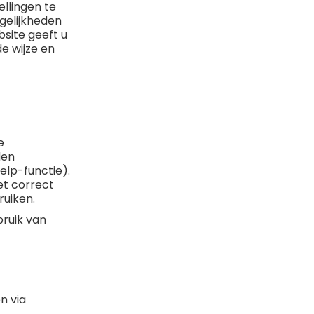
llingen te
ogelijkheden
site geeft u
e wijze en
e
den
elp-functie).
et correct
ruiken.
ruik van
n via