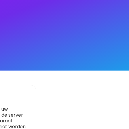
n uw
 de server
paraat
niet worden