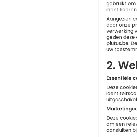
gebruikt om 
identificeren
Aangezien c
door onze pr
verwerking v
gezien deze 
plutus.be. D
uw toestemm
2. We
Essentiële c
Deze cookies
identiteitsc
uitgeschakel
Marketingc
Deze cookies
om een relev
aansluiten bij