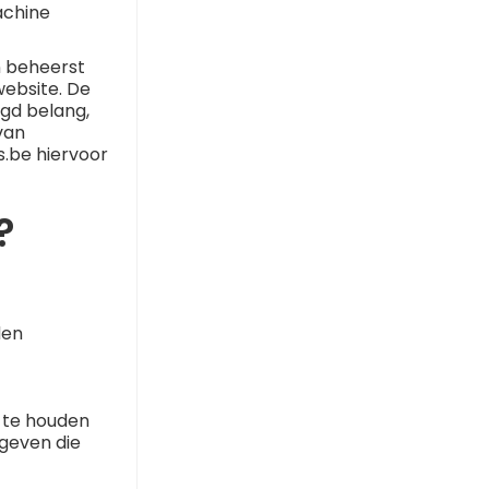
achine
n beheerst
website. De
igd belang,
van
s.be hiervoor
?
den
j te houden
 geven die