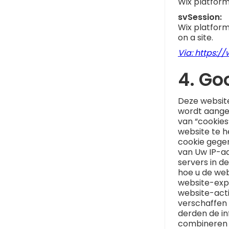
Wix platform
svSession:
Wix platform 
on a site.​
Via: https:
4. Go
Deze website
wordt aangeb
van “cookie
website te h
cookie gegen
van Uw IP-a
servers in d
hoe u de web
website-expl
website-acti
verschaffen 
derden de i
combineren 