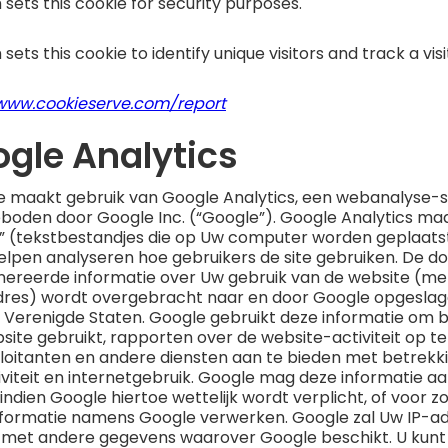
 sets this cookie for security purposes.
sets this cookie to identify unique visitors and track a visi
//www.cookieserve.com/report
ogle Analytics
 maakt gebruik van Google Analytics, een webanalyse-s
oden door Google Inc. (“Google”). Google Analytics ma
s” (tekstbestandjes die op Uw computer worden geplaats
elpen analyseren hoe gebruikers de site gebruiken. De do
ereerde informatie over Uw gebruik van de website (me
dres) wordt overgebracht naar en door Google opgesla
e Verenigde Staten. Google gebruikt deze informatie om b
site gebruikt, rapporten over de website-activiteit op te
oitanten en andere diensten aan te bieden met betrekki
viteit en internetgebruik. Google mag deze informatie a
indien Google hiertoe wettelijk wordt verplicht, of voor z
nformatie namens Google verwerken. Google zal Uw IP-ad
met andere gegevens waarover Google beschikt. U kunt 