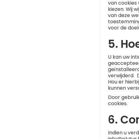
van cookies 
kiezen. Wij w
van deze web
toestemming
voor de doel
5. Ho
U kan uw int
geaccepteer
geïnstalleer
verwijderd. 
Hou er hierb
kunnen versc
Door gebruik
cookies.
6. Co
Indien u ve
info@plutus.