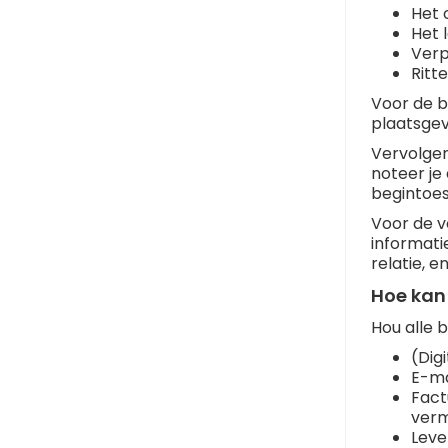
Het 
Het 
Verp
Ritt
Voor de b
plaatsge
Vervolgen
noteer je
begintoes
Voor de v
informati
relatie, en
Hoe kan
Hou alle 
(Dig
E-ma
Fact
verm
Leve