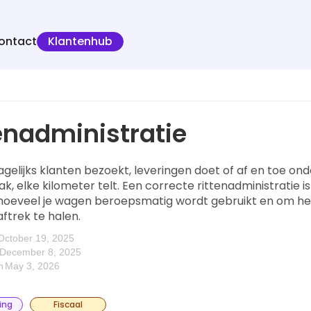
ontact
Klantenhub
enadministratie
dagelijks klanten bezoekt, leveringen doet of af en toe o
ak, elke kilometer telt. Een correcte rittenadministratie i
hoeveel je wagen beroepsmatig wordt gebruikt en om h
 aftrek te halen.
October 19, 2025
December 8, 2025
n
May 3, 2026
ing
Fiscaal