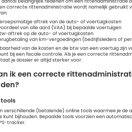
n aantal belangrijke redenen om een rittenadministratie bi
en correcte rittenadministratie wordt namelijk gebruikt 
an:
eroepsmatige aftrek van de auto- of voertuigkosten
voordeel van alle aard (VAA) bij bepaalde voertuigen
tw-aftrek op de auto- of voertuigkosten
erugbetaling van km-vergoedingen (bedrijfsleiders of pe
baarheid van de kosten en de btw van een voertuig zijn 
unt bij een fiscale controle. Als je een correcte rittenadm
staat je dossier er altijd sterker voor.
n ik een correcte rittenadministrat
uden?
tools
n verschillende (betalende) online tools waarmee je de 
s kunt bijhouden. Bepaalde tools voorzien een automatisc
PS-tracker.