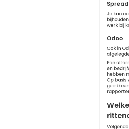
Spread
Je kan oo
bijhouden.
werk bij k
Odoo
Ook in Od
afgelegde
Een alter
en bedrij
hebben me
Op basis 
goedkeure
rapporter
Welke
ritten
Volgende 