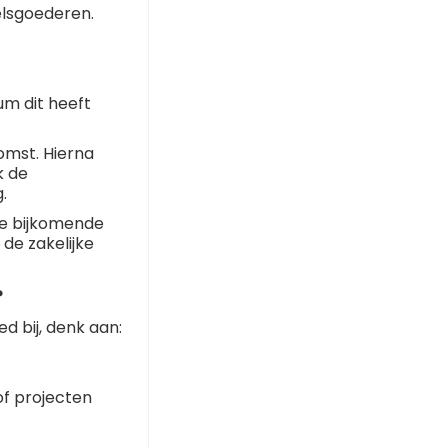
elsgoederen.
um dit heeft
omst. Hierna
k de
g.
je bijkomende
de zakelijke
?
d bij, denk aan:
f projecten