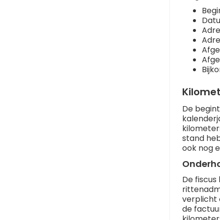
Begi
Datu
Adre
Adre
Afge
Afge
Bijko
Kilome
De begint
kalenderj
kilometer
stand heb
ook nog e
Onderho
De fiscus
rittenadm
verplicht
de factuu
kilometer