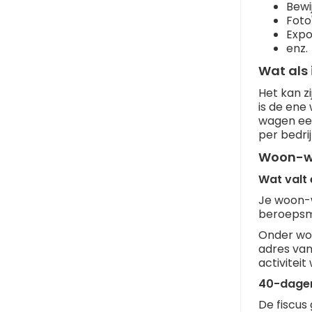
Bewi
Foto'
Expo
enz.
Wat als
Het kan z
is de ene
wagen eer
per bedri
Woon-we
Wat valt
Je woon-w
beroepsm
Onder woo
adres van
activiteit
40-dage
De fiscus