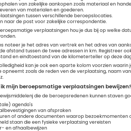
ophalen van zakelijke aankopen zoals materiaal en hand
leveren van materialen en goederen.
laatsingen tussen verschillende beroepslocaties.
en naar de post voor zakelijke correspondentie.
eroepsmatige verplaatsingen hou je dus bij op welke dat
vonden.
s noteer je het adres van vertrek en het adres van aank
 de afstand tussen de twee adressen in km. Registreer oo
tand en eindtoestand van de kilometerteller op deze da
olledigheid kan je ook een aparte kolom voorzien waarin 
e opneemt zoals de reden ven de verplaatsing, naam van 
z.
 ik mijn beroepsmatige verplaatsingen bewijzen
bewijsmiddelenj die de beroepsredenen kunnen staven goe
itale) agenda's
ilbevestigingen van afspraken
uren of andere documenten waarop bezoekmomenten o
eld staan die een fysieke verplaatsing vereisten
r- en afhaalbewijzen