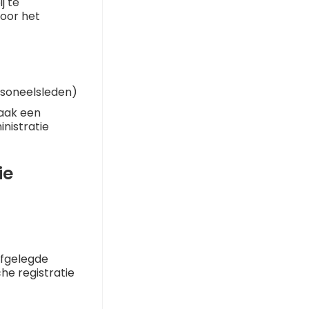
j te
voor het
rsoneelsleden)
vaak een
inistratie
ie
afgelegde
he registratie