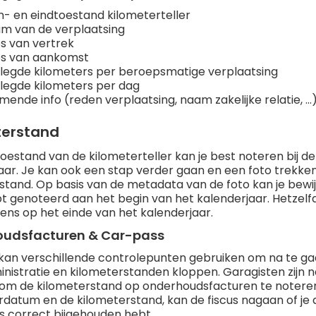
n- en eindtoestand kilometerteller
m van de verplaatsing
s van vertrek
s van aankomst
legde kilometers per beroepsmatige verplaatsing
legde kilometers per dag
mende info (reden verplaatsing, naam zakelijke relatie, ...
terstand
oestand van de kilometerteller kan je best noteren bij de
aar. Je kan ook een stap verder gaan en een foto trekken
stand. Op basis van de metadata van de foto kan je bewij
t genoteerd aan het begin van het kalenderjaar. Hetzelf
ens op het einde van het kalenderjaar.
udsfacturen & Car-pass
 kan verschillende controlepunten gebruiken om na te gaa
inistratie en kilometerstanden kloppen. Garagisten zijn n
 om de kilometerstand op onderhoudsfacturen te noteren
rdatum en de kilometerstand, kan de fiscus nagaan of je
s correct bijgehouden hebt.