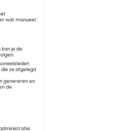
eet
hier wat manueel
 kan je de
olgen.
soneelsleden
die ze afgelegd
en genereren en
en de
dministratie: