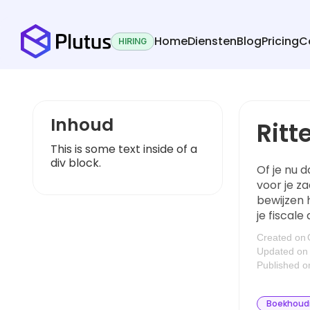
Home
Diensten
Blog
Pricing
C
HIRING
Inhoud
Ritt
This is some text inside of a
div block.
Of je nu 
voor je za
bewijzen 
je fiscale
Created on
Updated on
Published o
Boekhoud