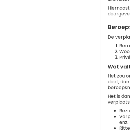
Hiernaast
doorgeven 
Beroep
De verpla
Bero
Woo
Priv
Wat val
Het zou on
doet, dan
beroepsma
Het is da
verplaats
Bezo
Verp
enz.
Ritt