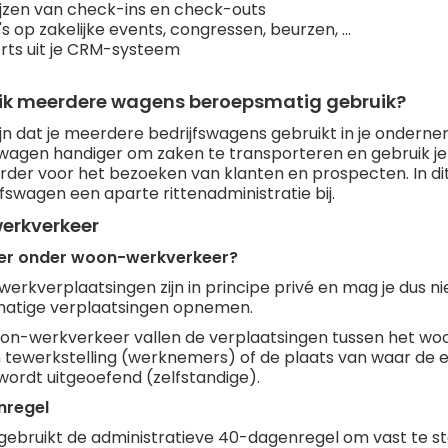
jzen van check-ins en check-outs
s op zakelijke events, congressen, beurzen, ...
rts uit je CRM-systeem
 ik meerdere wagens beroepsmatig gebruik?
ijn dat je meerdere bedrijfswagens gebruikt in je onderne
 wagen handiger om zaken te transporteren en gebruik j
der voor het bezoeken van klanten en prospecten. In dit
jfswagen een aparte rittenadministratie bij.
rkverkeer
 er onder woon-werkverkeer?
erkverplaatsingen zijn in principe privé en mag je dus nie
atige verplaatsingen opnemen.
n-werkverkeer vallen de verplaatsingen tussen het wo
 tewerkstelling (werknemers) of de plaats van waar de
 wordt uitgeoefend (zelfstandige).
nregel
 gebruikt de administratieve 40-dagenregel om vast te st