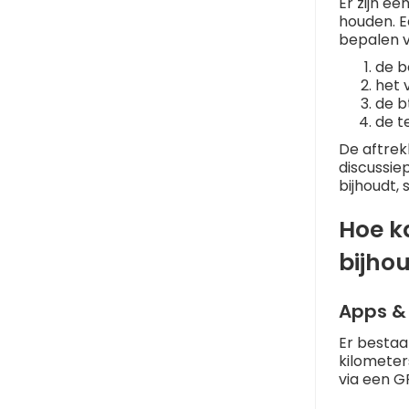
Er zijn ee
houden. E
bepalen v
de b
het 
de b
de t
De aftrek
discussiep
bijhoudt, 
Hoe ka
bijho
Apps & 
Er bestaa
kilometer
via een G