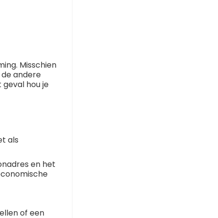
ming. Misschien
e de andere
 geval hou je
t als
onadres en het
 economische
ellen of een