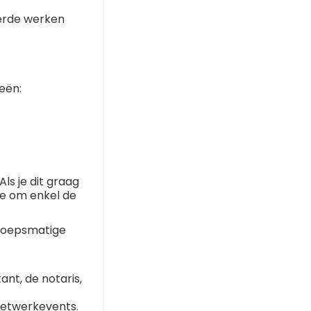
oerde werken
eën:
ls je dit graag
de om enkel de
eroepsmatige
ant, de notaris,
netwerkevents.