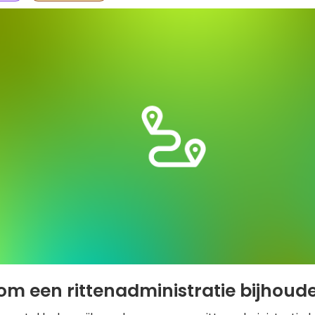
m een rittenadministratie bijhoud