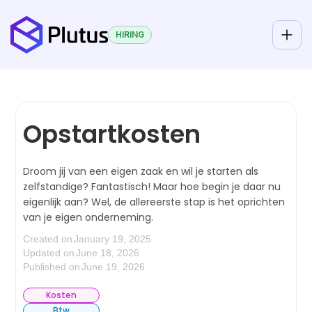
HIRING
Opstartkosten
Droom jij van een eigen zaak en wil je starten als
zelfstandige? Fantastisch! Maar hoe begin je daar nu
eigenlijk aan? Wel, de allereerste stap is het oprichten
van je eigen onderneming.
Created on
January 19, 2025
Updated on
June 18, 2026
Published on
June 19, 2026
Kosten
Btw